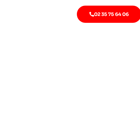
02 35 75 64 06
RÉALISATIONS
 DE CUISINE À QU